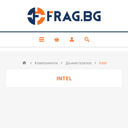
За връзка с FRAG.BG
+359 87 601 2341
Компоненти
Дънни платки
Intel
INTEL